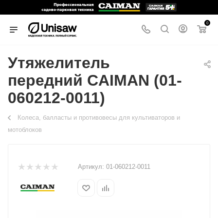
0
Утяжелитель
передний CAIMAN (01-
060212-0011)
Колеса, балласты и противовесы для культиваторов и
мотоблоков
Артикул:
01-060212-0011