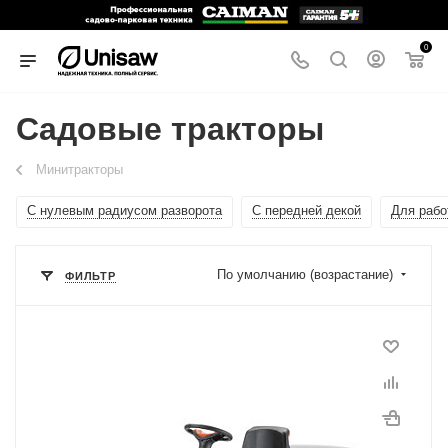
0
Садовые тракторы
Минитракторы
С нулевым радиусом разворота
С передней декой
Для рабо
По умолчанию (возрастание)
ФИЛЬТР
Модель
86R/14,5 K
Марка двигателя
Emak
Модель двигателя