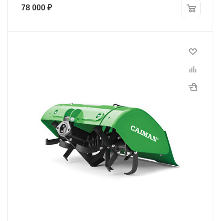
78 000
₽
Модель
921-90744H
Программы рассрочки