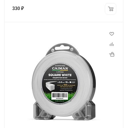
330
₽
Диаметр лески
2,0 мм
Длина, м
15