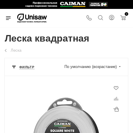
0
Леска квадратная
Леска
По умолчанию (возрастание)
ФИЛЬТР
Диаметр лески
1,6 мм
Длина, м
15