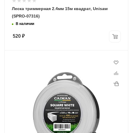
Леска триммерная 2.4мм 15м квадрат, Unisaw
(SPRO-07316)
В наличии
520
₽
Диаметр лески
3,0 мм
Длина, м
15