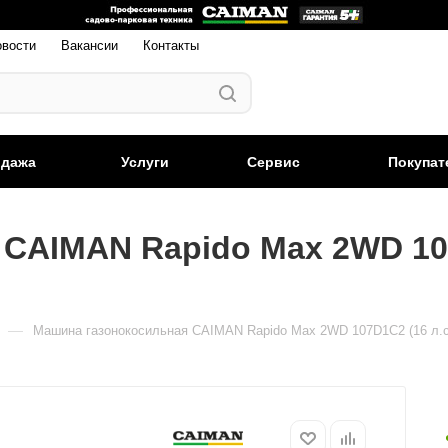
овости
Вакансии
Контакты
одажа
Услуги
Сервис
Покупат
AIMAN Rapido Max 2WD 107D
—
Машина газонокосильная CAIMAN Rapido Max 2WD 107D1C2 (16 л.с.