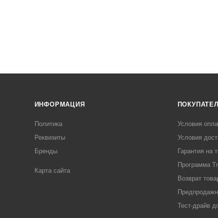
ИНФОРМАЦИЯ
ПОКУПАТЕ
Политика
Условия опл
Реквизиты
Условия дост
Бренды
Гарантия на 
Программа Tr
Карта сайта
Возврат това
Предпродажн
Тест-драйв д