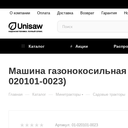
О компании
Оплата
Доставка
Возврат
Гарантия
Н
Каталог
Акции
Распр
Машина газонокосильная C
020101-0023)
—
—
—
Главная
Каталог
Минитракторы
Садовые тракторы
Артикул:
01-020101-0023