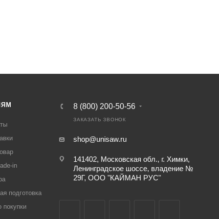
ЛЯМ
8 (800) 200-50-56
ЗАКАЗАТЬ ЗВОНОК
аты
авки
shop@unisaw.ru
товар
141402, Московская обл., г. Химки,
ade-in
Ленинградское шоссе, владение №
29Г, ООО "КАЙМАН РУС"
ра
ая подготовка
о покупки