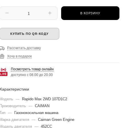
В КОРЗИНУ
КУПИТЬ ПО QR-КОДУ
Рассчитать доставку
Хочу в подарок
Посмотреть товар онлайн
доступно с 08.00 до 20.00
Характеристики
Модель
—
Rapido Max 2WD 107D1C2
Производитель
—
CAIMAN
Тип
—
Газонокосильная машина
Марка двигателя
—
Caiman Green Engine
Модель двигателя
—
452CC