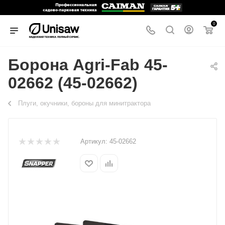
0
Борона Agri-Fab 45-
02662 (45-02662)
Плуги, окучники, бороны для минитрактора
Артикул:
45-02662