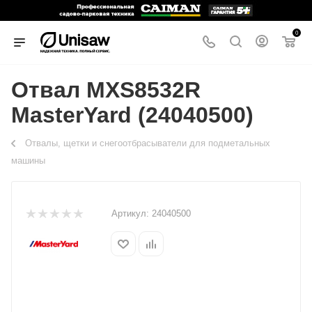
0
Отвал MXS8532R
MasterYard (24040500)
Отвалы, щетки и снегоотбрасыватели для подметальных
машины
Артикул:
24040500