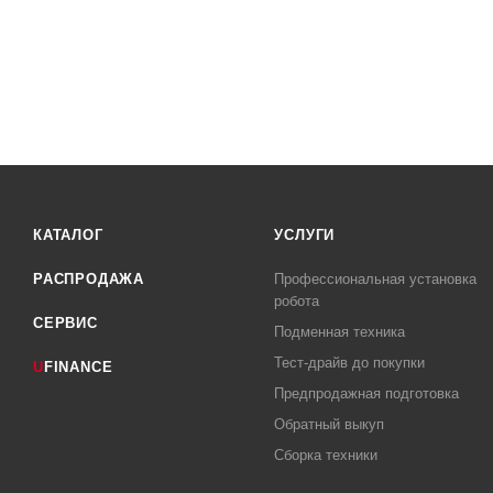
КАТАЛОГ
УСЛУГИ
РАСПРОДАЖА
Профессиональная установка
робота
СЕРВИС
Подменная техника
Тест-драйв до покупки
U
FINANCE
Предпродажная подготовка
Обратный выкуп
Сборка техники