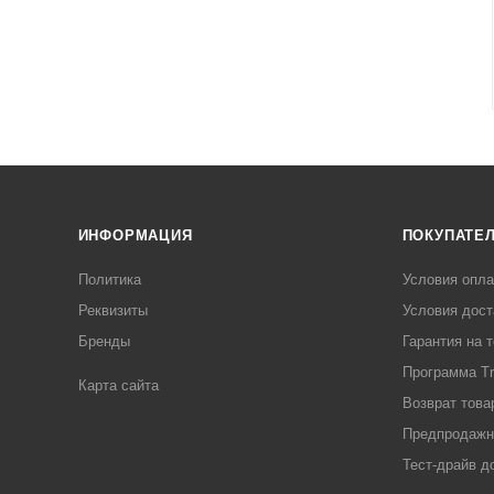
ИНФОРМАЦИЯ
ПОКУПАТЕ
Политика
Условия опл
Реквизиты
Условия дост
Бренды
Гарантия на 
Программа Tr
Карта сайта
Возврат това
Предпродажн
Тест-драйв д