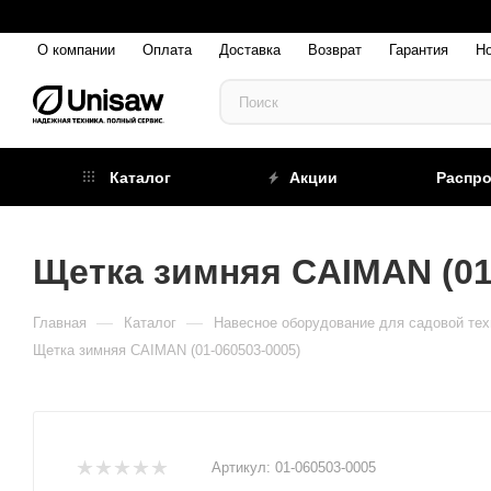
О компании
Оплата
Доставка
Возврат
Гарантия
Н
Каталог
Акции
Распр
Щетка зимняя CAIMAN (01
—
—
Главная
Каталог
Навесное оборудование для садовой тех
Щетка зимняя CAIMAN (01-060503-0005)
Артикул:
01-060503-0005