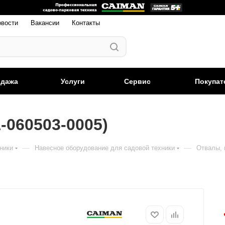
овости
Вакансии
Контакты
одажа
Услуги
Сервис
Покупат
-060503-0005)
—
—
ники
Навесное оборудование для садовой техники
Отвалы, 