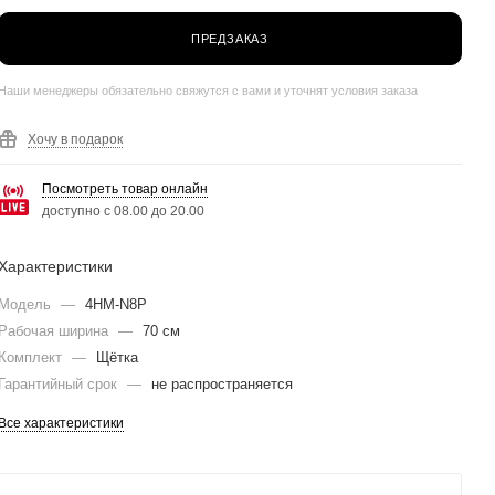
ПРЕДЗАКАЗ
Наши менеджеры обязательно свяжутся с вами и уточнят условия заказа
Хочу в подарок
Посмотреть товар онлайн
доступно с 08.00 до 20.00
Характеристики
Модель
—
4HM-N8P
Рабочая ширина
—
70 см
Комплект
—
Щётка
Гарантийный срок
—
не распространяется
Все характеристики