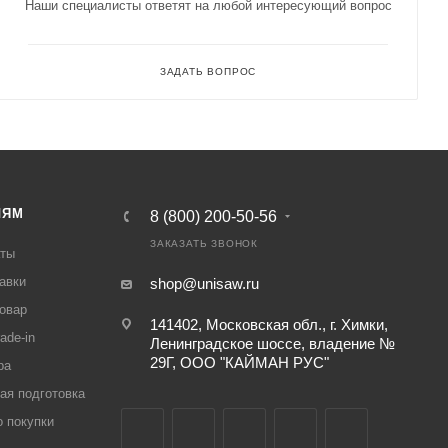
Наши специалисты ответят на любой интересующий вопрос
ЗАДАТЬ ВОПРОС
ЛЯМ
8 (800) 200-50-56
ЗАКАЗАТЬ ЗВОНОК
аты
авки
shop@unisaw.ru
товар
141402, Московская обл., г. Химки,
ade-in
Ленинградское шоссе, владение №
29Г, ООО "КАЙМАН РУС"
ра
ая подготовка
о покупки