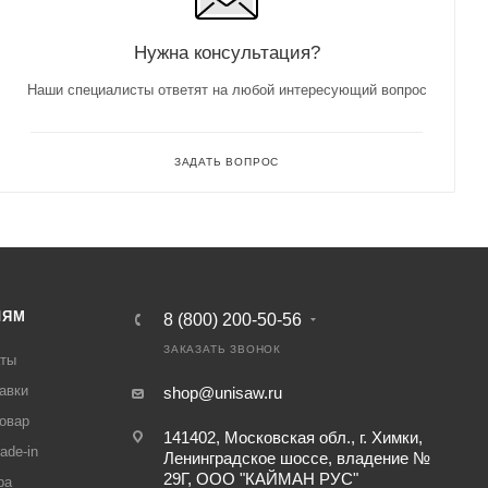
Нужна консультация?
Наши специалисты ответят на любой интересующий вопрос
ЗАДАТЬ ВОПРОС
ЛЯМ
8 (800) 200-50-56
ЗАКАЗАТЬ ЗВОНОК
аты
авки
shop@unisaw.ru
товар
141402, Московская обл., г. Химки,
ade-in
Ленинградское шоссе, владение №
29Г, ООО "КАЙМАН РУС"
ра