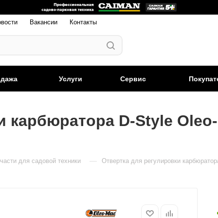
овости
Вакансии
Контакты
одажа
Услуги
Сервис
Покупат
 карбюратора D-Style Oleo-
—
части для садовой техники
Отвертка для регулировки карбюратора