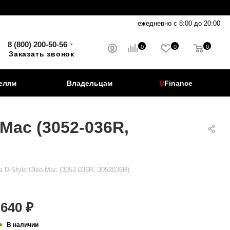
ежедневно с 8:00 до 20:00
8 (800) 200-50-56
0
0
0
Заказать звонок
елям
Владельцам
U
Finance
Mac (3052-036R,
 D-Style Oleo-Mac (3052-036R, 3052036R)
640
₽
В наличии