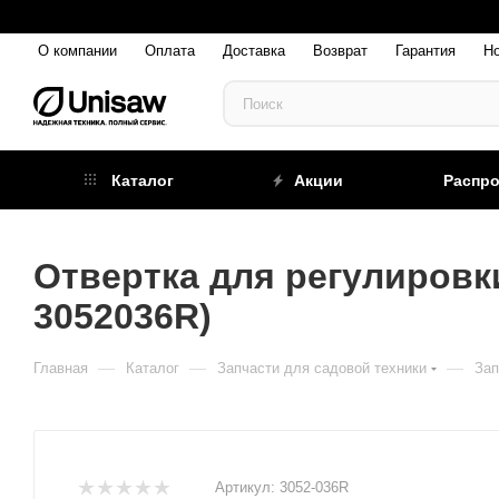
О компании
Оплата
Доставка
Возврат
Гарантия
Н
Каталог
Акции
Распр
Отвертка для регулировки
3052036R)
—
—
—
Главная
Каталог
Запчасти для садовой техники
Зап
Артикул:
3052-036R