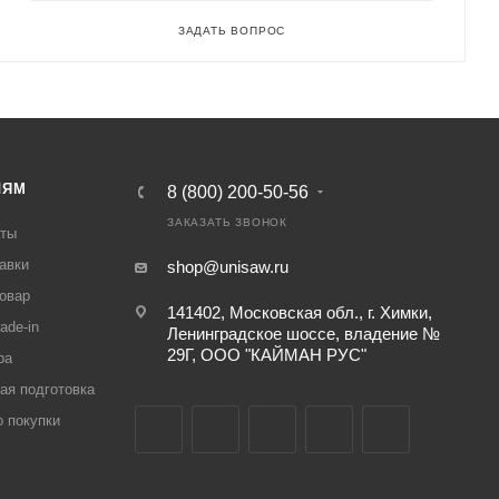
ЗАДАТЬ ВОПРОС
ЛЯМ
8 (800) 200-50-56
ЗАКАЗАТЬ ЗВОНОК
аты
авки
shop@unisaw.ru
товар
141402, Московская обл., г. Химки,
ade-in
Ленинградское шоссе, владение №
29Г, ООО "КАЙМАН РУС"
ра
ая подготовка
о покупки