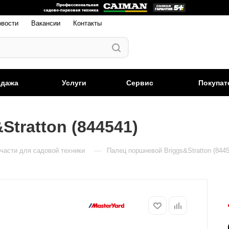
овости
Вакансии
Контакты
одажа
Услуги
Сервис
Покупат
tratton (844541)
—
части для садовой техники
Палец поршневой Briggs&Stratton (8445