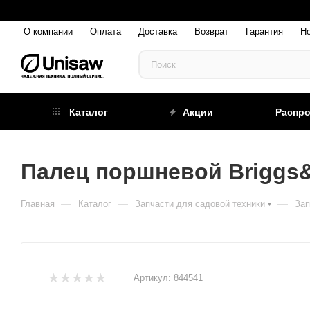
О компании
Оплата
Доставка
Возврат
Гарантия
Н
Каталог
Акции
Распр
Палец поршневой Briggs&S
—
—
—
Главная
Каталог
Запчасти для садовой техники
Зап
Артикул:
844541