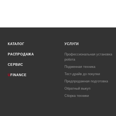
КАТАЛОГ
УСЛУГИ
РАСПРОДАЖА
Профессиональная установка
робота
СЕРВИС
Подменная техника
Тест-драйв до покупки
U
FINANCE
Предпродажная подготовка
Обратный выкуп
Сборка техники