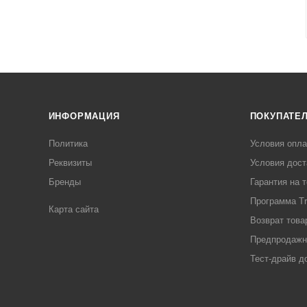
ИНФОРМАЦИЯ
ПОКУПАТЕ
Политика
Условия опл
Реквизиты
Условия дост
Бренды
Гарантия на 
Программа Tr
Карта сайта
Возврат това
Предпродажн
Тест-драйв д